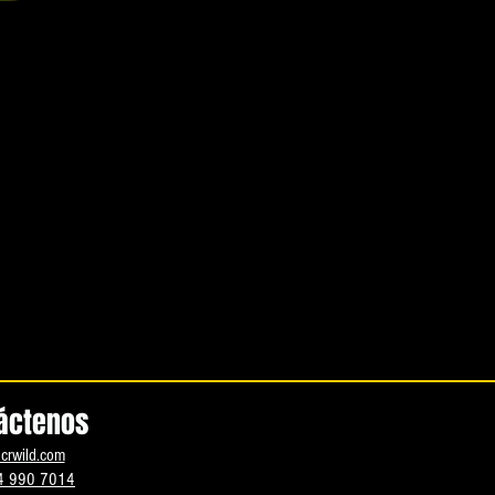
áctenos
crwild.com
4 990 7014