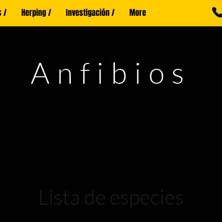
 /
Herping /
Investigación /
More
Anfibios
Lista de especies