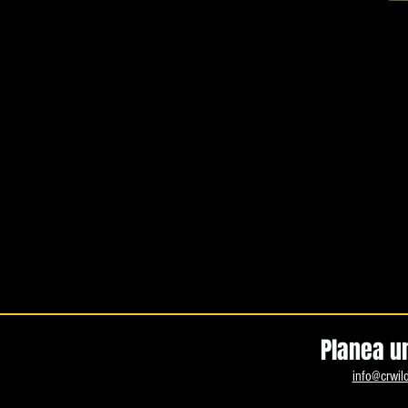
Planea un
info@crwil