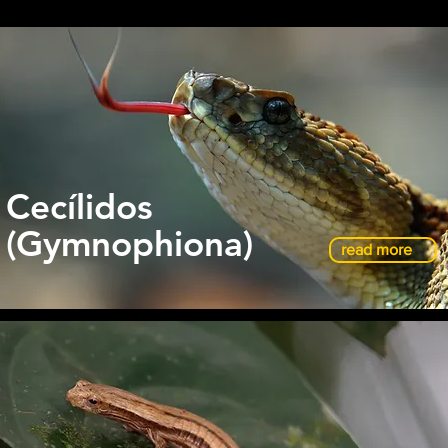
Cecílidos
(Gymnophiona)
read more