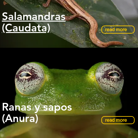
Salamandras
(Caudata)
read more
Ranas y sapos
(Anura)
read more