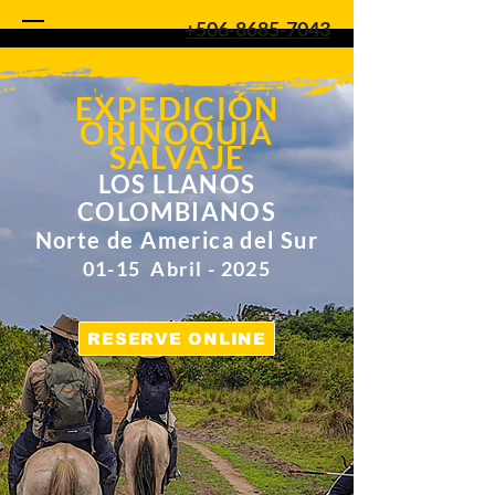
+506-8685-7043
EXPEDICIÓN
ORINOQUIA
SALVAJE
LOS LLANOS
COLOMBIANOS
Norte de America del Sur
01-15 Abril - 2025
RESERVE ONLINE