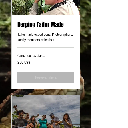
Herping Tailor Made
Tailor-made expeditions: Photographers,
family members, scientists.
Cargando los días...
250
250 US$
dólares
estadounidenses
Reservar ahora