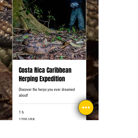
Costa Rica Caribbean
Herping Expedition
Discover the herps you ever dreamed
about!
1 h
1700
1700 US$
dólares
estadounidenses
Reservar ahora