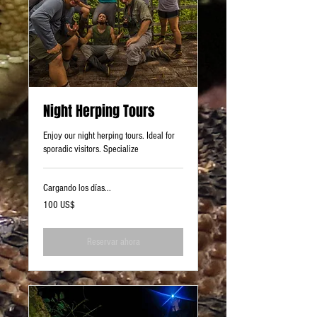
Night Herping Tours
Enjoy our night herping tours. Ideal for
sporadic visitors. Specialize
Cargando los días...
100
100 US$
dólares
estadounidenses
Reservar ahora