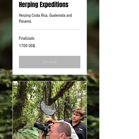
Herping Expeditions
Herping Costa Rica, Guatemala and
Panamá.
Finalizado
1700
1700 US$
dólares
estadounidenses
Ver curso