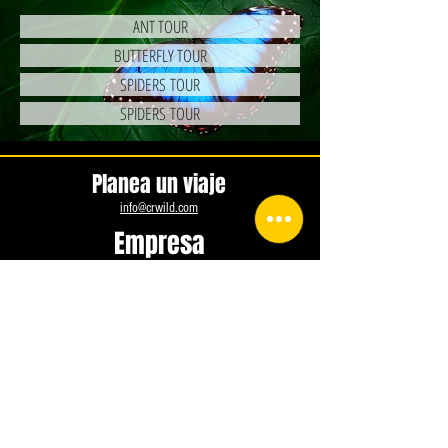
ANT TOUR
BUTTERFLY TOUR
SPIDERS TOUR
SPIDERS TOUR
Planea un viaje
info@crwild.com
Empresa
Condiciones de depósito
Términos de Uso
Política de privacidad ACTUALIZADA
Configuración de
cookies
Contáctenos
info@crwild.com
+1 904 990 7014