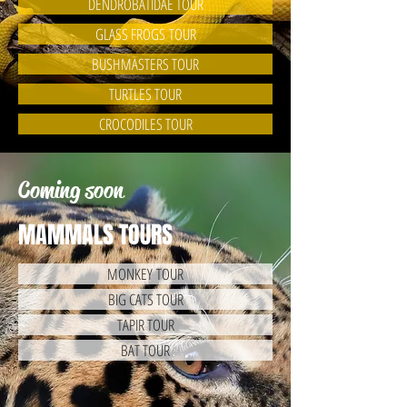
DENDROBATIDAE TOUR
GLASS FROGS TOUR
BUSHMASTERS TOUR
TURTLES TOUR
CROCODILES TOUR
Coming soon
MAMMALS TOURS
MONKEY TOUR
BIG CATS TOUR
TAPIR TOUR
BAT TOUR