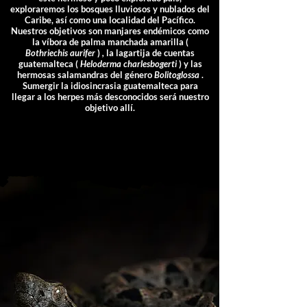
exploraremos los bosques lluviosos y nublados del
Caribe, así como una localidad del Pacífico.
Nuestros objetivos son manjares endémicos como
la víbora de palma manchada amarilla (
Bothriechis aurifer
)
,
la
lagartija de cuentas
guatemalteca
(
Heloderma charlesbogerti
) y las
hermosas salamandras del género
Bolitoglossa
.
Sumergir la idiosincrasia guatemalteca para
llegar a los herpes más desconocidos será nuestro
objetivo allí.