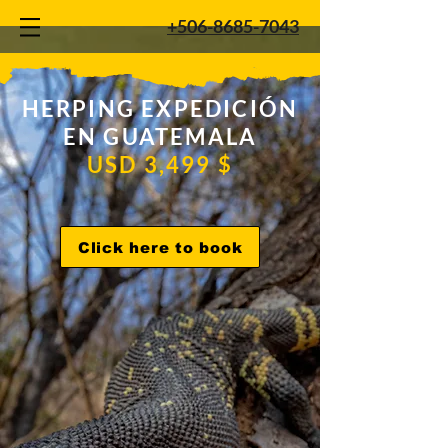
+506-8685-7043
HERPING EXPEDICIÓN
EN GUATEMALA
USD 3,499 $
Click here to book