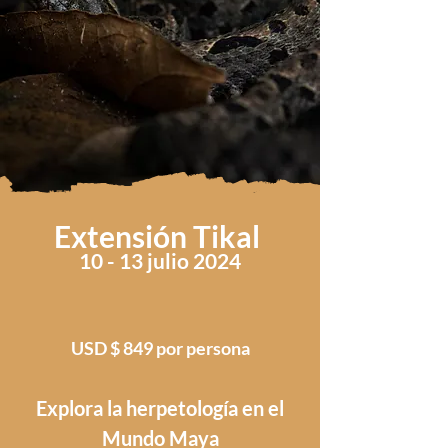
Extensión Tikal
10
- 13
julio 2024
USD $ 849 por persona
Explora la herpetología en el
Mundo Maya