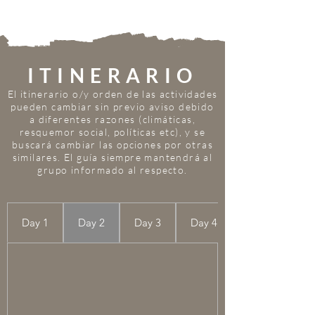
ITINERARIO
El itinerario o/y orden de las actividades
pueden cambiar sin previo aviso debido
a diferentes razones (climáticas,
resquemor social, políticas etc), y se
buscará cambiar las opciones por otras
similares. El guía siempre mantendrá al
grupo informado al respecto.
Day 1
Day 2
Day 3
Day 4