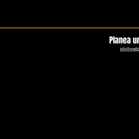
Planea un
info@crwil