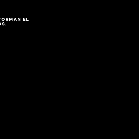
forman el
os,