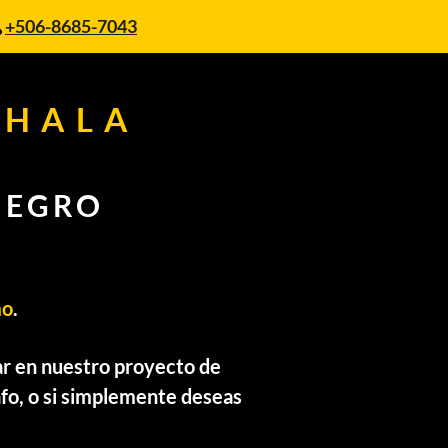
+506-8685-7043
PHALA
NEGRO
mo
.
ar en nuestro proyecto de
afo, o si simplemente deseas