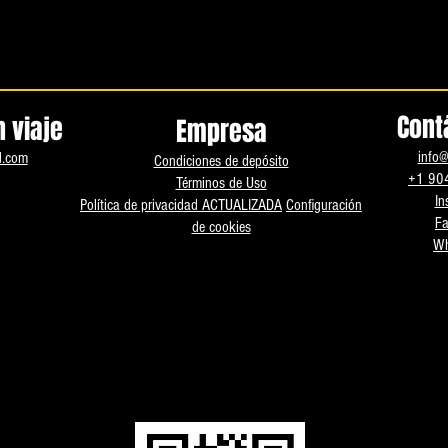
Cont
 viaje
Empresa
info@
d.com
Condiciones de depósito
+1 90
Términos de Uso
In
Política de privacidad ACTUALIZADA
Configuración
F
de cookies
Wh