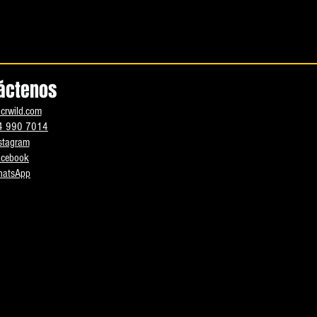
áctenos
crwild.com
4 990 7014
stagram
acebook
atsApp