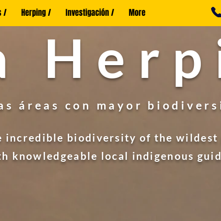
 /
Herping /
Investigación /
More
a Herp
las áreas con mayor biodiver
 incredible biodiversity of the wildest
th knowledgeable local indigenous guid