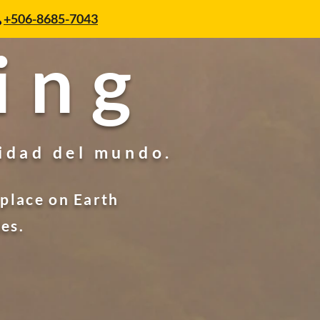
+506-8685-7043
ing
sidad del mundo.
 place on Earth
es.