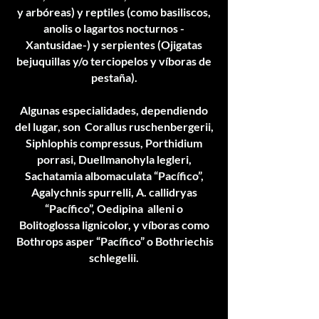
y arbóreas) y reptiles (como basiliscos,
anolis o lagartos nocturnos -
Xantusidae-) y serpientes (Ojigatas
bejuquillas y/o terciopelos y víboras de
pestaña).
Algunas especialidades, dependiendo
del lugar, son Corallus ruschenbergerii,
Siphlophis compressus, Porthidium
porrasi, Duellmanohyla legleri,
Sachatamia albomaculata “Pacífico”,
Agalychnis spurrelli, A. callidryas
“Pacífico”, Oedipina alleni o
Bolitoglossa lignicolor, y víboras como
Bothrops asper “Pacífico” o Bothriechis
schlegelii.