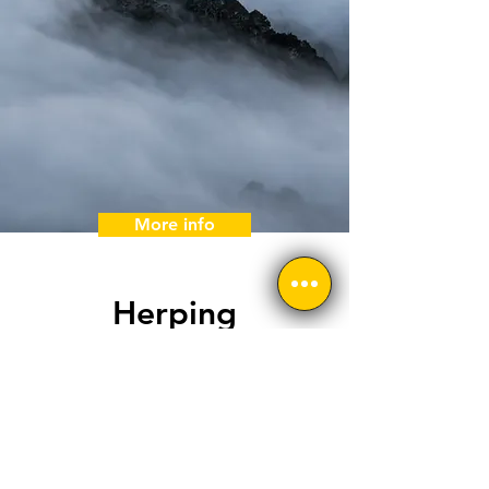
More info
Herping
Cloud Forest
Central Valley
(Cloud Forest around San José)