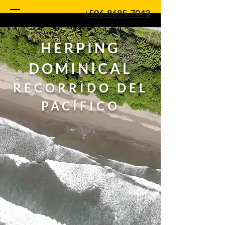
+506-8685-7043
HERPING
DOMINICAL
RECORRIDO DEL
PACÍFICO