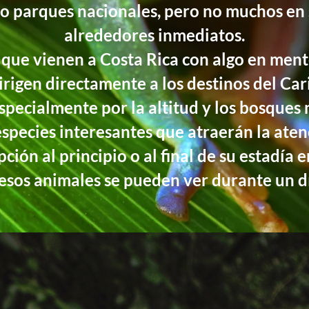
 o parques nacionales, pero no muchos en 
alrededores inmediatos.
ue vienen a Costa Rica con algo en mente
dirigen directamente a los destinos del Cari
 especialmente por la altitud y los bosques
especies interesantes que atraerán la ate
pción al principio o al final de su estadía 
sos animales se pueden ver durante un d