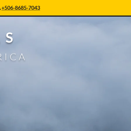
+506-8685-7043
ÁS
RICA