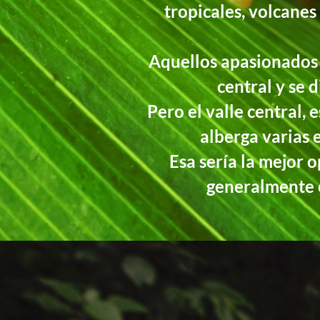
tropicales, volcanes
Aquellos apasionados q
central y se 
Pero el valle central,
alberga varias 
Esa sería la mejor o
generalmente e