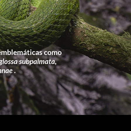
n emblemáticas como
toglossa subpalmata,
nnae
.