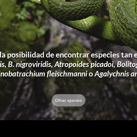
la posibilidad de encontrar especies ta
is, B. nigroviridis, Atropoides picadoi, Boli
inobatrachium fleischmanni
o
Agalychnis a
Other species