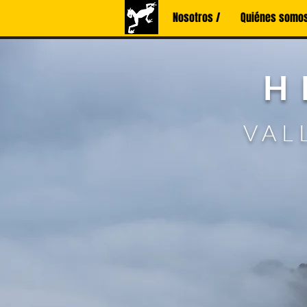
Nosotros /
Quiénes somos
H
VAL