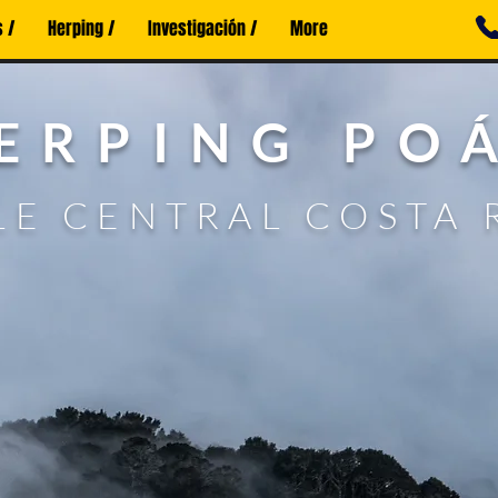
 /
Herping /
Investigación /
More
ERPING PO
LE CENTRAL COSTA 