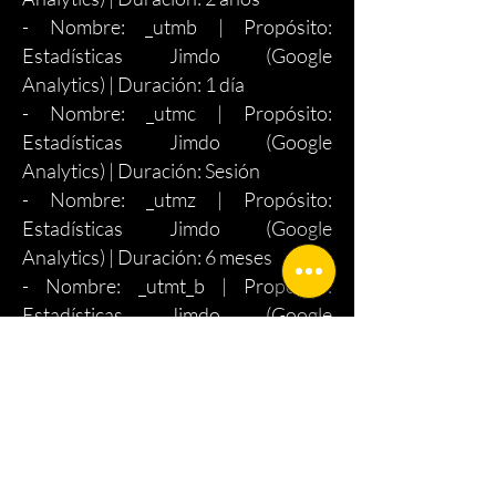
- Nombre: _utmb | Propósito:
Estadísticas Jimdo (Google
Analytics) | Duración: 1 día
- Nombre: _utmc | Propósito:
Estadísticas Jimdo (Google
Analytics) | Duración: Sesión
- Nombre: _utmz | Propósito:
Estadísticas Jimdo (Google
Analytics) | Duración: 6 meses
- Nombre: _utmt_b | Propósito:
Estadísticas Jimdo (Google
Analytics) | Duración: 1 día
Puedes optar por no usar Cookies de
Rendimiento en cualquier momento
ajustando tu Configuración de
Cookies en consecuencia.