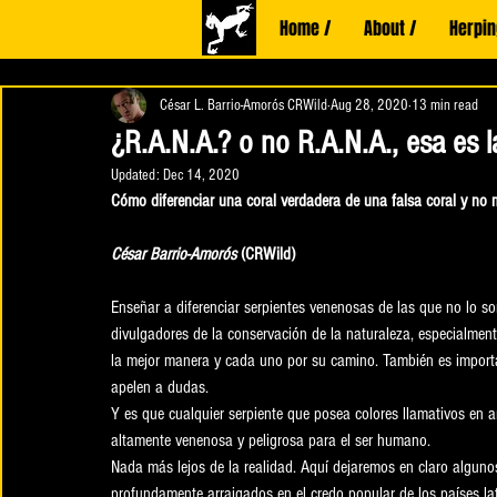
Home /
About /
Herpin
César L. Barrio-Amorós CRWild
Aug 28, 2020
13 min read
¿R.A.N.A.? o no R.A.N.A., esa es l
Updated:
Dec 14, 2020
Cómo diferenciar una coral verdadera de una falsa coral y no m
César Barrio-Amorós
 (CRWild)
Enseñar a diferenciar serpientes venenosas de las que no lo s
divulgadores de la conservación de la naturaleza, especialme
la mejor manera y cada uno por su camino. También es importa
apelen a dudas. 
Y es que cualquier serpiente que posea colores llamativos en an
altamente venenosa y peligrosa para el ser humano. 
Nada más lejos de la realidad. Aquí dejaremos en claro algun
profundamente arraigados en el credo popular de los países la