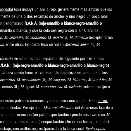
monadal
 (que incluye un anillo rojo, generalmente más amplio que los 
almente de una o dos escamas de ancho- y uno negro un poco más 
den denominado 
R.A.N.A. (rojo-amarillo o blanco-negro-amarillo o 
marilla o blanca, y que la cola sea negra con 3 a 10 anillos 
i, M. circinalis, M. corallinus, M. diastema, M. dumerilii 
(excepto forma 
tus
, entre otras. En Costa Rica se hallan
 Micrurus alleni
 (4)
, M. 
 consiste en un anillo rojo, separado del siguiente por tres anillos 
.N.A.N.: (rojo-negro-amarillo o blanco-negro-amarillo o blanco-negro)
. 
La cabeza puede tener, en variedad de disposiciones, uno, dos o tres 
decoratus, M. dissoleucus
 (6)
, M. elegans, M. filiformis, M. frontalis, M. 
 diutius
 (8)
, M. spixii, M. surinamensis, M. tschudii
, entre otras (pero 
 de estos patrones comunes, y que poseen uno propio. Este 
patrón 
as o tríadas. Por ejemplo, 
Micrurus albicintus
 del Amazonas brasilero 
ormados por manchas (un patrón que también puede observarse en 
M. 
trechos amarillos o rojos (aunque también tiene una forma monadal). 
ebajo, con anillos negros (parecida a la falsa coral 
Scolecophis 