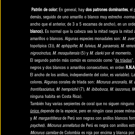
Patrón de color: 
En general, hay 
dos patrones dominantes
, el 
demás, seguido de uno amarillo o blanco muy estrecho -norm
ancho que el anterior, de 3 a 5 escamas de ancho), en un or
blanco).
 Es normal que la cabeza sea la mitad negra la mitad a
amarillos o blancos. Algunas especies monadales son: 
M. avery
topotipica (3))
, M. ephippifer, M. fulvius, M. paraensis, M. remo
nigrocinctus, M. mosquitensis 
(5) y
 M. clarki
 por el momento.
El segundo patrón más común es conocido como “
de tríadas
”,
negros y dos blancos o amarillos consecutivos, en orden 
R.N.A
El ancho de los anillos, independiente del color, es variable). 
colores. Algunas corales de tríada son: 
Micrurus ancoralis, M. 
frontifasciatus, M. hemprichii
 (7)
, M. ibiboboca, M. isozonus, M.
ninguna habita en Costa Rica).
También hay varias serpientes de coral que no siguen ninguno
único 
depende de la especie, pero en ningún caso posee mónad
y 
M. margaritiferus
 de Perú son negras con anillos blancos f
psyches
). 
Micrurus annellatus
 de Perú es negra con anillos es
Micrurus camilae
 de Colombia es roja por encima y blanca por d