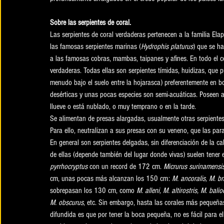
Sobre las serpientes de coral.
Las serpientes de coral verdaderas pertenecen a la familia Ela
las famosas serpientes marinas (
Hydrophis platurus
) que se ha
a las famosas cobras, mambas, taipanes y afines. En todo el c
verdaderas. Todas ellas son serpientes tímidas, huidizas, que p
menudo bajo el suelo entre la hojarasca) preferentemente en
desérticas y unas pocas especies son semi-acuáticas. Poseen 
llueve o está nublado, o muy temprano o en la tarde. 
Se alimentan de presas alargadas, usualmente otras serpientes,
Para ello, neutralizan a sus presas con su veneno, que las paral
En general son serpientes delgadas, sin diferenciación de la c
de ellas (depende también del lugar donde vivas) suelen tene
pyrrhocryptus 
con un record de 172 cm.
 Micrurus surinamensis
cm, unas pocas más alcanzan los 150 cm: 
M. ancoralis, M. br
sobrepasan los 130 cm, como 
M. alleni, M. altirostris, M. bali
M. obscurus
, etc. Sin embargo, hasta las corales más pequeñ
difundida es que por tener la boca pequeña, no es fácil para 