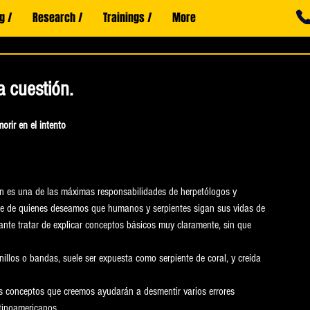
g /
Research /
Trainings /
More
a cuestión.
orir en el intento
on es una de las máximas responsabilidades de herpetólogos y 
nte de quienes deseamos que humanos y serpientes sigan sus vidas de 
nte tratar de explicar conceptos básicos muy claramente, sin que 
illos o bandas, suele ser expuesta como serpiente de coral, y creída 
os conceptos que creemos ayudarán a desmentir varios errores 
tinoamericanos. 