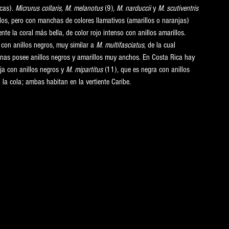
cas). 
Micrurus collaris, M. melanotus 
(9)
, M. narduccii
 y 
M. scutiventris
os, pero con manchas de colores llamativos (amarillos o naranjas) 
te la coral más bella, de color rojo intenso con anillos amarillos. 
con anillos negros, muy similar a 
M. multifasciatus
, de la cual 
nas posee anillos negros y amarillos muy anchos. En Costa Rica hay 
ja con anillos negros y 
M. mipartitus 
(11), que es negra con anillos 
 la cola; ambas habitan en la vertiente Caribe.