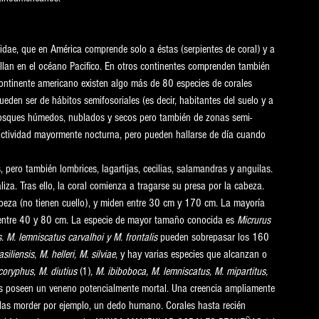
pidae, que en América comprende solo a éstas (serpientes de coral) y a 
llan en el océano Pacifico. En otros continentes comprenden también 
ontinente americano existen algo más de 80 especies de corales 
ueden ser de hábitos semifosoriales (es decir, habitantes del suelo y a 
 bosques húmedos, nublados y secos pero también de zonas semi-
actividad mayormente nocturna, pero pueden hallarse de día cuando 
 pero también lombrices, lagartijas, cecilias, salamandras y anguilas. 
iza. Tras ello, la coral comienza a tragarse su presa por la cabeza. 
abeza (no tienen cuello), y miden entre 30 cm y 170 cm. La mayoría 
r entre 40 y 80 cm. La especie de mayor tamaño conocida es 
Micrurus 
. M. lemniscatus carvalhoi y M. frontalis
 pueden sobrepasar los 160 
asiliensis
, 
M. helleri, M. silviae
, y hay varias especies que alcanzan o 
ocoryphus, M. diutius 
(1)
, M. ibiboboca, M. lemniscatus, M. mipartitus, 
as poseen un veneno potencialmente mortal. Una creencia ampliamente 
ellas morder por ejemplo, un dedo humano. Corales hasta recién 